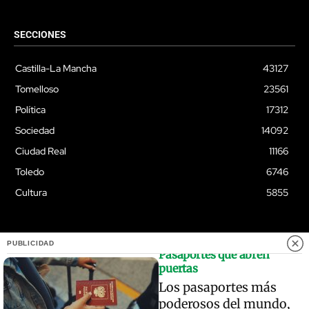
SECCIONES
Castilla-La Mancha
43127
Tomelloso
23561
Política
17312
Sociedad
14092
Ciudad Real
11166
Toledo
6746
Cultura
5855
PUBLICIDAD
Pasaportes que abren
© Quixoteus
puertas
Los pasaportes más
poderosos del mundo,