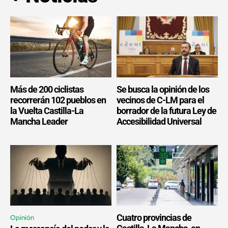
Más de 200 ciclistas
Se busca la opinión de los
recorrerán 102 pueblos en
vecinos de C-LM para el
la Vuelta Castilla-La
borrador de la futura Ley de
Mancha Leader
Accesibilidad Universal
Cuatro provincias de
Opinión