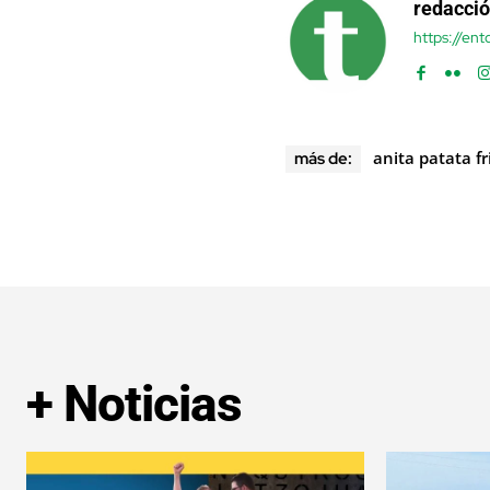
redacci
https://en
anita patata fr
más de:
+ Noticias