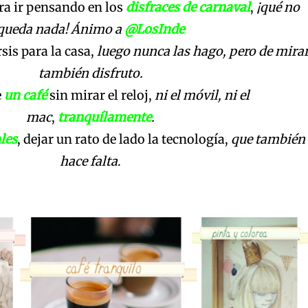
ra ir pensando en los
disfraces de carnaval
,
¡qué no
queda nada! Ánimo a
@LosInde
sis para la casa,
luego nunca las hago, pero de mira
también disfruto.
e
un café
sin mirar el reloj,
ni el móvil, ni el
mac
,
tranquílamente
.
les
, dejar un rato de lado la tecnología,
que también
hace falta
.