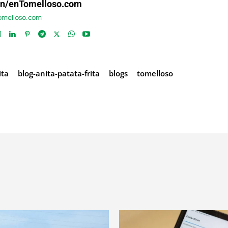
ón/enTomelloso.com
tomelloso.com
ita
blog-anita-patata-frita
blogs
tomelloso