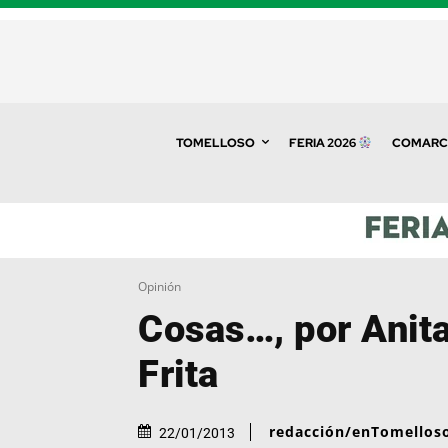
TOMELLOSO
FERIA 2026
COMARC
Opinión
Cosas…, por Anit
Frita
redacción/enTomellos
22/01/2013