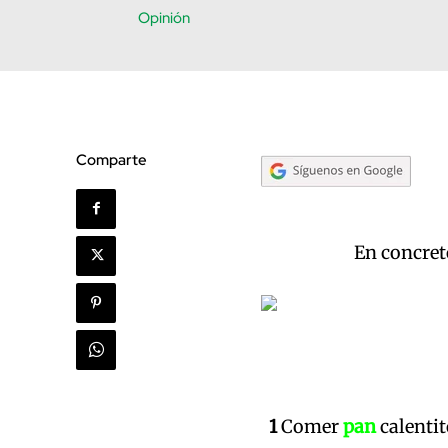
Opinión
Comparte
En concre
1
Comer
pan
calentit