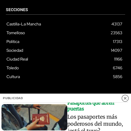
SECCIONES
Castilla-La Mancha
43137
Tomelloso
23563
Política
17313
Sociedad
14097
Ciudad Real
11166
Toledo
6746
Cultura
5856
PUBLICIDAD
Pasaportes que abren
© Quixoteus
puertas
Los pasaportes más
poderosos del mundo,
¿está el tuyo?