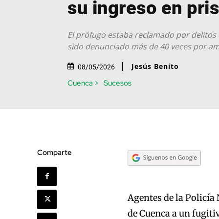
su ingreso en pri
El prófugo estaba reclamado por delitos 
sido denunciado más de 40 veces por am
Jesús Benito
08/05/2026
Cuenca >
Sucesos
Comparte
Agentes de la Policía
de Cuenca a un fugiti