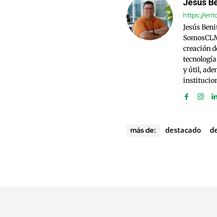
Jesús Be
https://en
Jesús Beni
SomosCLM.
creación d
tecnología
y útil, ad
institucio
destacado
d
más de: