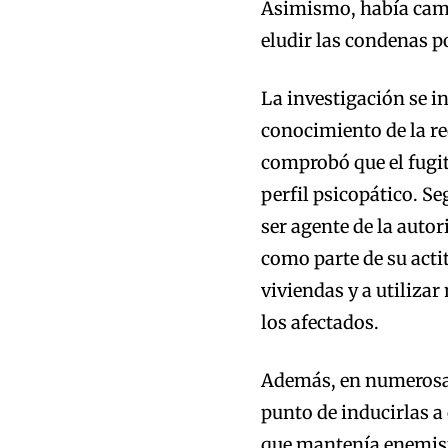
Asimismo, había camb
eludir las condenas po
La investigación se in
conocimiento de la re
comprobó que el fugit
perfil psicopático. S
ser agente de la auto
como parte de su acti
viviendas y a utiliza
los afectados.
Además, en numerosas
punto de inducirlas a 
que mantenía enemist