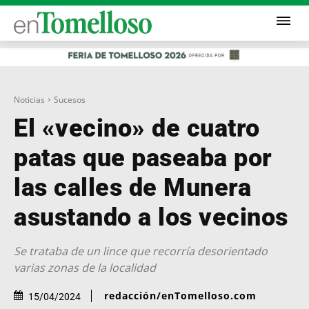
Noticias
Sucesos
El «vecino» de cuatro
patas que paseaba por
las calles de Munera
asustando a los vecinos
Se trataba de un lince que recorría desorientado
varias zonas de la localidad
redacción/enTomelloso.com
15/04/2024