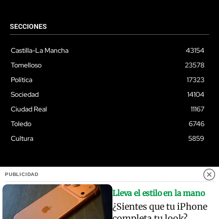
SECCIONES
Castilla-La Mancha
43154
Tomelloso
23578
Política
17323
Sociedad
14104
Ciudad Real
11167
Toledo
6746
Cultura
5859
PUBLICIDAD
© Quixoteus
Lleva el estilo en la mano
¿Sientes que tu iPhone
completa tu look?