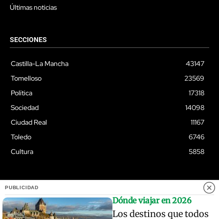
Últimas noticias
SECCIONES
Castilla-La Mancha
43147
Tomelloso
23569
Política
17318
Sociedad
14098
Ciudad Real
11167
Toledo
6746
Cultura
5858
PUBLICIDAD
© Quixoteus
Dónde viajar en 2026
Los destinos que todos