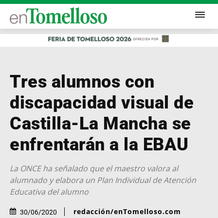
Tres alumnos con
discapacidad visual de
Castilla-La Mancha se
enfrentarán a la EBAU
La ONCE ha señalado que el maestro valora al
alumnado y elabora un Plan Individual de Atención
Educativa del alumno
redacción/enTomelloso.com
30/06/2020