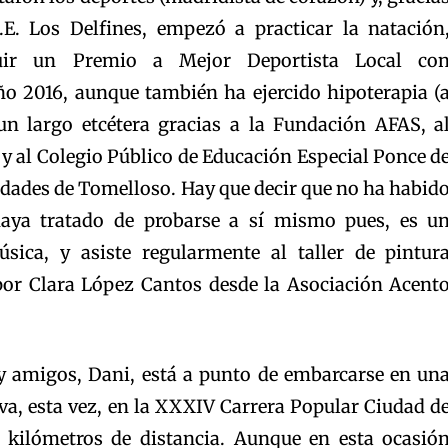
.E. Los Delfines, empezó a practicar la natación
uir un Premio a Mejor Deportista Local co
ño 2016, aunque también ha ejercido hipoterapia (
 un largo etcétera gracias a la Fundación AFAS, a
y al Colegio Público de Educación Especial Ponce d
tidades de Tomelloso. Hay que decir que no ha habid
aya tratado de probarse a sí mismo pues, es u
ica, y asiste regularmente al taller de pintur
por Clara López Cantos desde la Asociación Acent
 y amigos, Dani, está a punto de embarcarse en un
va, esta vez, en la XXXIV Carrera Popular Ciudad d
 kilómetros de distancia. Aunque en esta ocasió