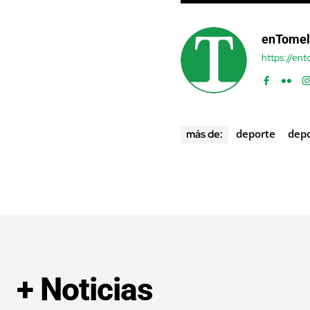
enTomel
https://en
deporte
depo
más de:
+ Noticias