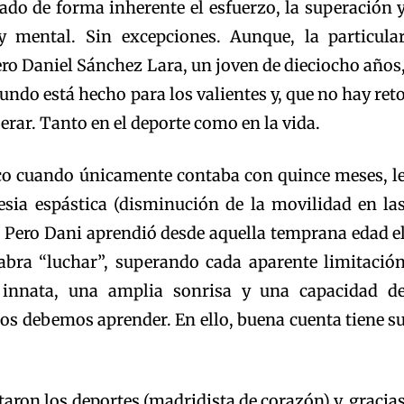
iado de forma inherente el esfuerzo, la superación 
 y mental. Sin excepciones. Aunque, la particula
ero Daniel Sánchez Lara, un joven de dieciocho años
undo está hecho para los valientes y, que no hay ret
rar. Tanto en el deporte como en la vida.
ico cuando únicamente contaba con quince meses, l
esia espástica (disminución de la movilidad en la
. Pero Dani aprendió desde aquella temprana edad e
labra “luchar”, superando cada aparente limitació
 innata, una amplia sonrisa y una capacidad d
dos debemos aprender. En ello, buena cuenta tiene s
aron los deportes (madridista de corazón) y, gracia