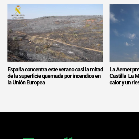
España concentra este verano casi la mitad
La Aemet prev
de la superficie quemada por incendios en
Castilla-La 
la Unión Europea
calor y un ri