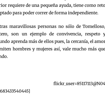
ior requiere de una pequeña ayuda, tiene como ret
daptado para poder correr de forma independiente.
tras maravillosas personas no sólo de Tomelloso
ero, son un ejemplo de convivencia, respeto 
mundo aprenda más de ellos pues, la cercanía, el amo
nsmiten hombres y mujeres así, vale mucho más qu
ndo.
age_grid flickr_user=85117113@N0
7683433540445]