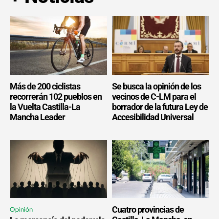
Más de 200 ciclistas
Se busca la opinión de los
recorrerán 102 pueblos en
vecinos de C-LM para el
la Vuelta Castilla-La
borrador de la futura Ley de
Mancha Leader
Accesibilidad Universal
Cuatro provincias de
Opinión