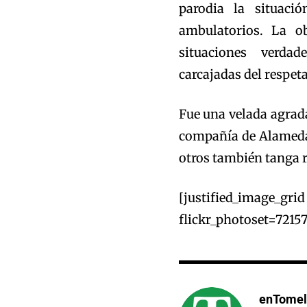
parodia la situac
ambulatorios. La o
situaciones verda
carcajadas del respeta
Fue una velada agrada
compañía de Alameda 
otros también tanga r
[justified_im
flickr_photoset=7215
enTomel