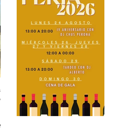
n
o
e