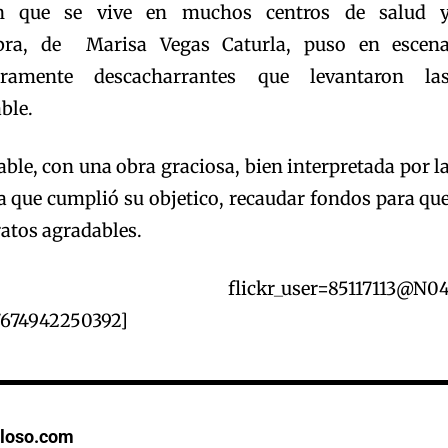
ión que se vive en muchos centros de salud 
bra, de Marisa Vegas Caturla, puso en escen
deramente descacharrantes que levantaron la
ble.
ble, con una obra graciosa, bien interpretada por l
que cumplió su objetico, recaudar fondos para qu
atos agradables.
age_grid flickr_user=85117113@N0
7674942250392]
loso.com