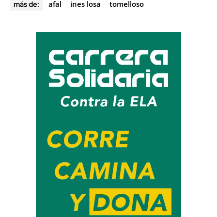
afal
ines losa
tomelloso
más de: