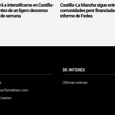
rá a intensificarse en Castilla-
Castilla-La Mancha sigue entr
tes de un ligero descenso
comunidades peor financiada
in de semana
informe de Fedea
DE INTERÉS
s
Últimas noticias
 enTomelloso.com
Cookies