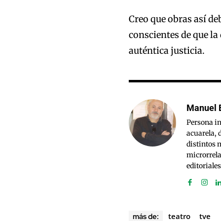
Creo que obras así d
conscientes de que la 
auténtica justicia.
Manuel 
Persona in
acuarela, 
distintos 
microrrela
editoriales
teatro
tve
más de: