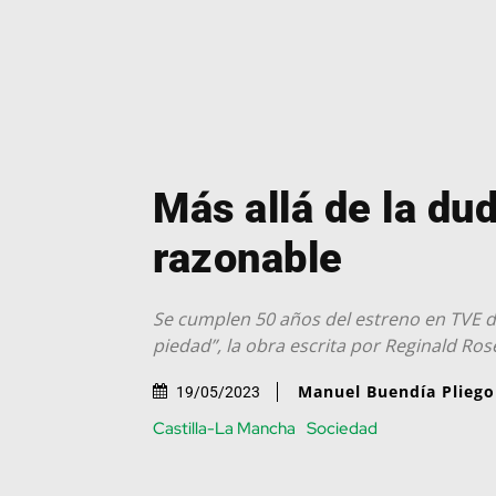
Más allá de la du
razonable
Se cumplen 50 años del estreno en TVE 
piedad”, la obra escrita por Reginald Ros
Manuel Buendía Pliego
19/05/2023
Castilla-La Mancha
Sociedad