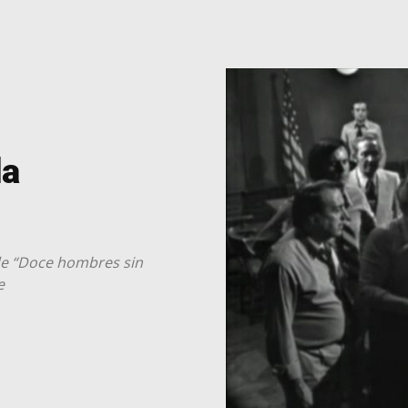
da
de “Doce hombres sin
e