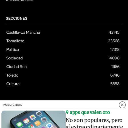
SECCIONES
Castilla-La Mancha
43145
Tomelloso
23568
Política
17318
Sociedad
14098
Ciudad Real
11166
Toledo
6746
Cultura
5858
PUBLICIDAD
© Quixoteus
9 apps que valen oro
No son populares, pero
sí extraordinariamente