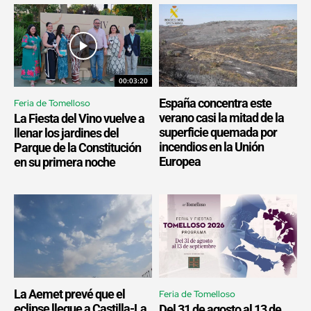
00:03:20
España concentra este
Feria de Tomelloso
verano casi la mitad de la
La Fiesta del Vino vuelve a
superficie quemada por
llenar los jardines del
incendios en la Unión
Parque de la Constitución
Europea
en su primera noche
La Aemet prevé que el
Feria de Tomelloso
eclipse llegue a Castilla-La
Del 31 de agosto al 13 de