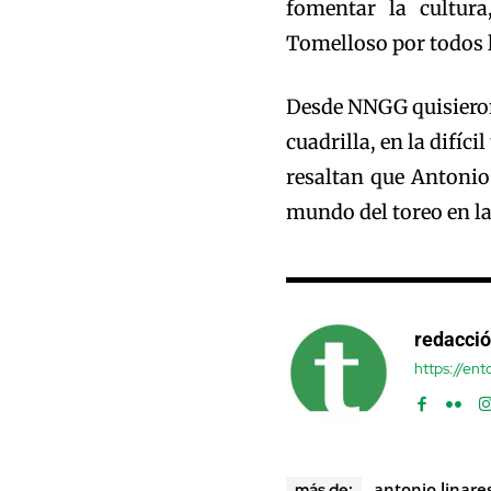
fomentar la cultur
Tomelloso por todos 
Desde NNGG quisieron 
cuadrilla, en la difíc
resaltan que Antonio 
mundo del toreo en la
redacci
https://en
antonio linare
más de: