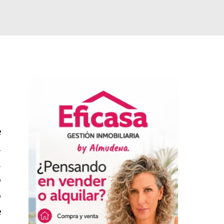
e
l
.
o
o
e