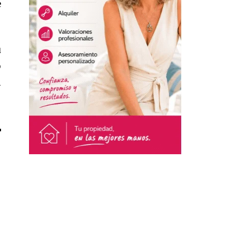
e
u
o
l