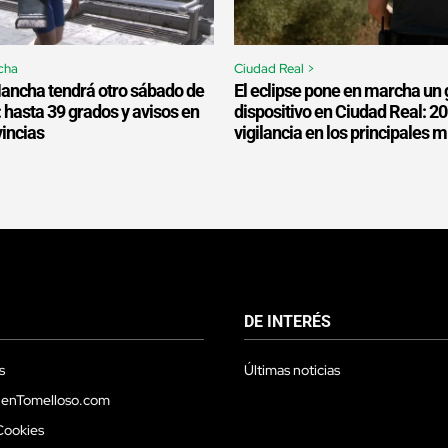
cha
Ciudad Real >
Mancha tendrá otro sábado de
El eclipse pone en marcha un 
: hasta 39 grados y avisos en
dispositivo en Ciudad Real: 2
vincias
vigilancia en los principales 
DE INTERÉS
s
Últimas noticias
 enTomelloso.com
Cookies