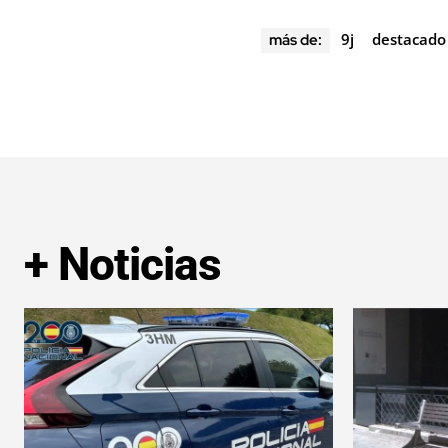
9j
destacado
más de:
+ Noticias