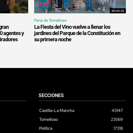
00:03:20
Feria de Tomelloso
gran
La Fiesta del Vino vuelve a llenar los
00 agentes y
jardines del Parque de la Constitución en
miradores
su primera noche
SECCIONES
Castilla-La Mancha
43147
Tomelloso
23569
Política
17318