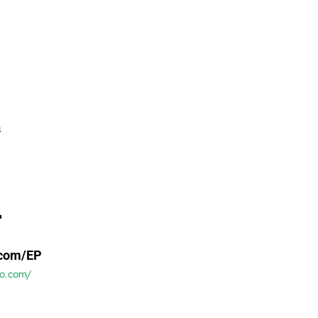
a
.com/EP
so.com/