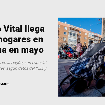
 Vital llega
hogares en
ha en mayo
 en la región, con especial
es, según datos del INSS y
o.com