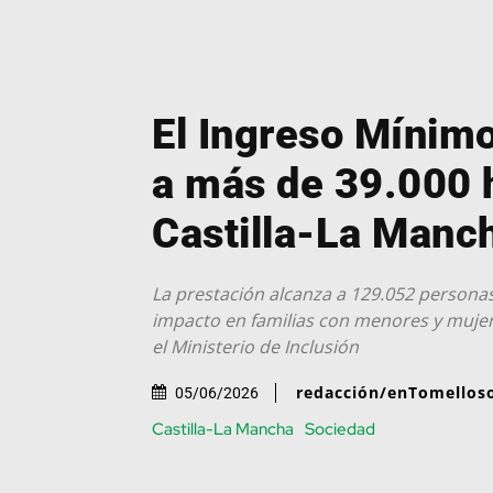
El Ingreso Mínimo
a más de 39.000 
Castilla-La Manc
La prestación alcanza a 129.052 personas
impacto en familias con menores y mujer
el Ministerio de Inclusión
redacción/enTomellos
05/06/2026
Castilla-La Mancha
Sociedad