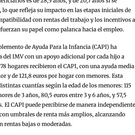
ficiarios es de 28,5 años, y de 20,7 años si se
, lo que refleja su impacto en las etapas iniciales de
mpatibilidad con rentas del trabajo y los incentivos 
refuerzan su papel como palanca hacia el empleo.
plemento de Ayuda Para la Infancia (CAPI) ha
a del IMV con un apoyo adicional por cada hijo a
878 hogares recibieron el CAPI, con una ayuda media
or y de 121,8 euros por hogar con menores. Esta
distintas cuantías según la edad de los menores: 115
res de 3 años, 80,5 euros entre 3 y 6 años, y 57,5
os. El CAPI puede percibirse de manera independient
a con umbrales de renta más amplios, alcanzando
n rentas bajas o moderadas.