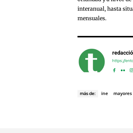
interanual, hasta situ
mensuales.
redacci
https://en
ine
mayores
más de: