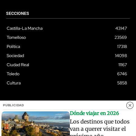
SECCIONES
Castilla-La Mancha
43147
Tomelloso
23569
Política
17318
Sociedad
14098
Ciudad Real
11167
Toledo
6746
Cultura
5858
PUBLICIDAD
© Quixoteus
Dónde viajar en 2026
Los destinos que todos
van a querer visitar el