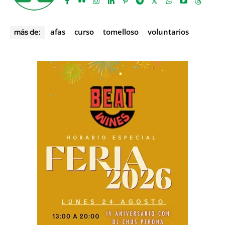
afas
curso
tomelloso
voluntarios
más de: