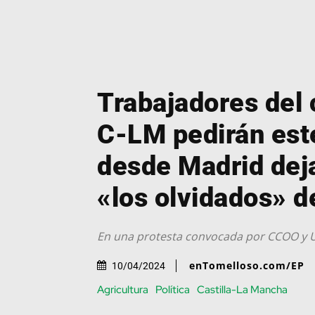
Trabajadores del
C-LM pedirán est
desde Madrid deja
«los olvidados» d
En una protesta convocada por CCOO y 
enTomelloso.com/EP
10/04/2024
Agricultura
Política
Castilla-La Mancha