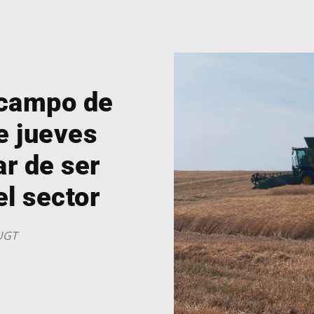
 campo de
e jueves
r de ser
el sector
UGT