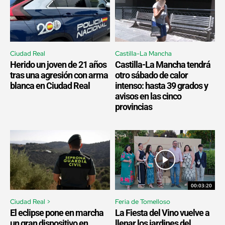
Ciudad Real
Castilla-La Mancha
Herido un joven de 21 años
Castilla-La Mancha tendrá
tras una agresión con arma
otro sábado de calor
blanca en Ciudad Real
intenso: hasta 39 grados y
avisos en las cinco
provincias
00:03:20
Ciudad Real >
Feria de Tomelloso
El eclipse pone en marcha
La Fiesta del Vino vuelve a
un gran dispositivo en
llenar los jardines del