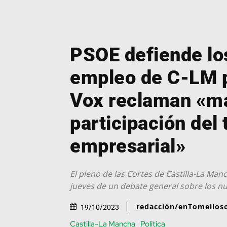
PSOE defiende lo
empleo de C-LM 
Vox reclaman «m
participación del 
empresarial»
El pleno de las Cortes de Castilla-La Man
jueves de un debate general sobre los n
redacción/enTomellos
19/10/2023
Castilla-La Mancha
Política