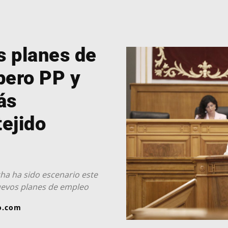
s planes de
pero PP y
ás
tejido
cha ha sido escenario este
uevos planes de empleo
o.com