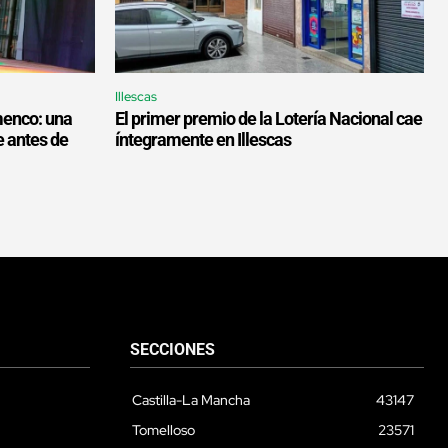
Illescas
menco: una
El primer premio de la Lotería Nacional cae
e antes de
íntegramente en Illescas
SECCIONES
Castilla-La Mancha
43147
Tomelloso
23571