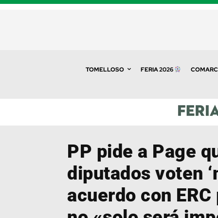
TOMELLOSO
FERIA 2026
COMARC
PP pide a Page q
diputados voten ‘n
acuerdo con ERC 
no «solo será imp