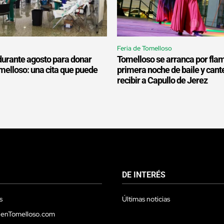
Feria de Tomelloso
durante agosto para donar
Tomelloso se arranca por fla
melloso: una cita que puede
primera noche de baile y cant
recibir a Capullo de Jerez
DE INTERÉS
s
Últimas noticias
 enTomelloso.com