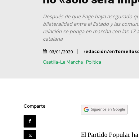
Después de que Page haya asegurado qu
bilateralidad entre el Estado y las com
relación se ponga en marcha con las 17 
catalana
redacción/enTomellos
03/01/2020
Castilla-La Mancha
Política
Comparte
El Partido Popular ha 