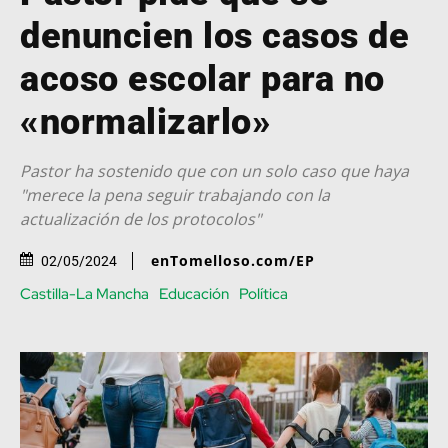
denuncien los casos de
acoso escolar para no
«normalizarlo»
Pastor ha sostenido que con un solo caso que haya
"merece la pena seguir trabajando con la
actualización de los protocolos"
enTomelloso.com/EP
02/05/2024
Castilla-La Mancha
Educación
Política