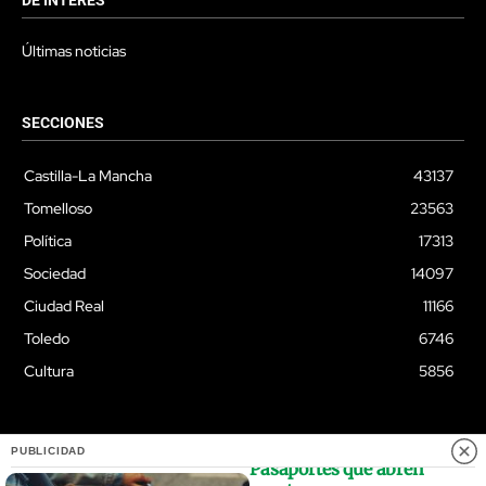
Últimas noticias
SECCIONES
Castilla-La Mancha
43137
Tomelloso
23563
Política
17313
Sociedad
14097
Ciudad Real
11166
Toledo
6746
Cultura
5856
PUBLICIDAD
Pasaportes que abren
© Quixoteus