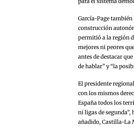
para el sistema democ
García-Page también h
construcción autonóm
permitió a la región 
mejores ni peores que 
antes de destacar que
de hablar” y “la posib
El presidente regiona
con los mismos derec
España todos los terr
ni ligas de segunda”,
añadido, Castilla-La 