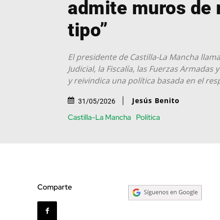
admite muros de 
tipo”
El presidente de Castilla-La Mancha llam
Judicial, la Fiscalía, las Fuerzas Armadas
y reivindica una política basada en el res
Jesús Benito
31/05/2026
Castilla-La Mancha
Política
Comparte