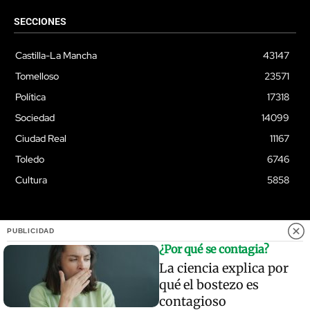
SECCIONES
Castilla-La Mancha
43147
Tomelloso
23571
Política
17318
Sociedad
14099
Ciudad Real
11167
Toledo
6746
Cultura
5858
PUBLICIDAD
© Quixoteus
¿Por qué se contagia?
La ciencia explica por
qué el bostezo es
contagioso