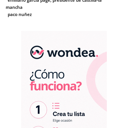
emiliano garcía page, presidente de castilla-la
mancha
paco nuñez