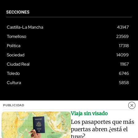
SECCIONES
Castilla-La Mancha
43147
Tomelloso
23569
Política
17318
Sociedad
14099
Ciudad Real
11167
Toledo
6746
Cultura
5858
PUBLICIDAD
© Quixoteus
Viaja sin visado
Los pasaportes que más
puertas abren ¿está el
tuyo?