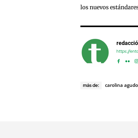
los nuevos estándares
redacci
https://en
carolina agudo
más de: