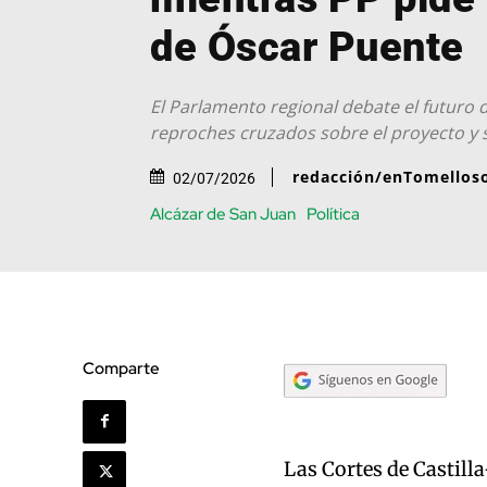
de Óscar Puente
El Parlamento regional debate el futuro de
reproches cruzados sobre el proyecto y 
redacción/enTomellos
02/07/2026
Alcázar de San Juan
Política
Comparte
Las Cortes de Castill