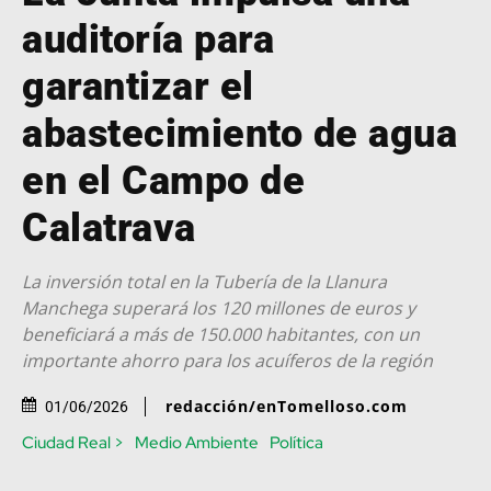
auditoría para
garantizar el
abastecimiento de agua
en el Campo de
Calatrava
La inversión total en la Tubería de la Llanura
Manchega superará los 120 millones de euros y
beneficiará a más de 150.000 habitantes, con un
importante ahorro para los acuíferos de la región
redacción/enTomelloso.com
01/06/2026
Ciudad Real >
Medio Ambiente
Política