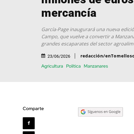
mercancía
García-Page inaugurará una nueva edición
Campo, que vuelve a convertir a Manzana
grandes escaparates del sector agroalim
redacción/enTomellos
23/06/2026
Agricultura
Política
Manzanares
Comparte