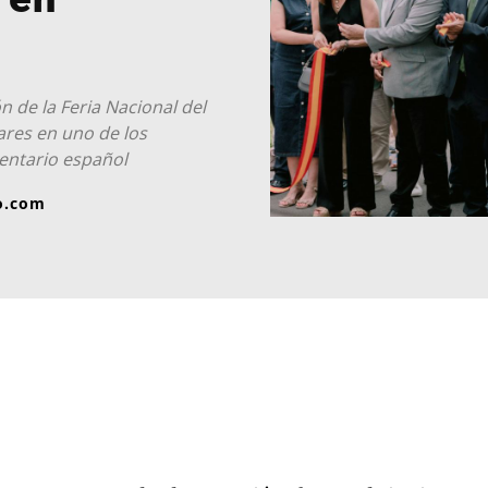
 de la Feria Nacional del
res en uno de los
entario español
o.com