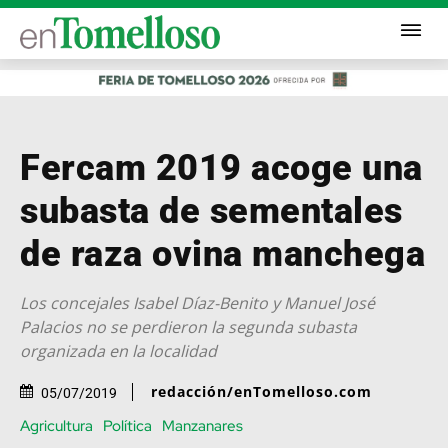
Fercam 2019 acoge una
subasta de sementales
de raza ovina manchega
Los concejales Isabel Díaz-Benito y Manuel José
Palacios no se perdieron la segunda subasta
organizada en la localidad
redacción/enTomelloso.com
05/07/2019
Agricultura
Política
Manzanares