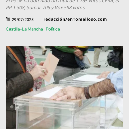
El PSOE ha obtenido un total de 1.765 votos CERA, el
PP 1.308, Sumar 706 y Vox 598 votos
redacción/enTomelloso.com
29/07/2023
Castilla-La Mancha
Política