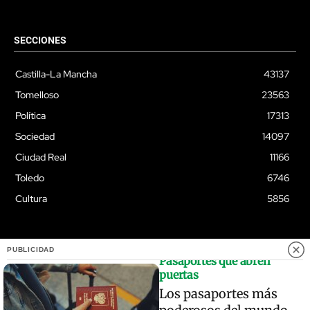
SECCIONES
Castilla-La Mancha
43137
Tomelloso
23563
Política
17313
Sociedad
14097
Ciudad Real
11166
Toledo
6746
Cultura
5856
PUBLICIDAD
Pasaportes que abren
© Quixoteus
puertas
Los pasaportes más