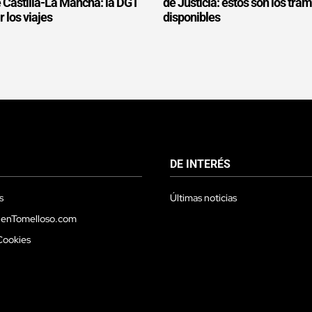
e Castilla-La Mancha: la DGT
de Justicia: estos son los trám
r los viajes
disponibles
DE INTERÉS
s
Últimas noticias
 enTomelloso.com
Cookies