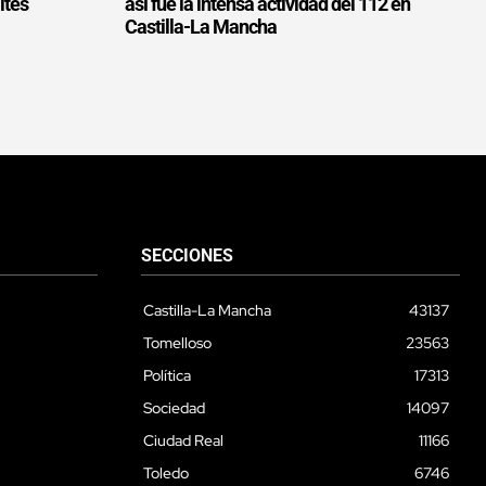
ites
así fue la intensa actividad del 112 en
Castilla-La Mancha
SECCIONES
Castilla-La Mancha
43137
Tomelloso
23563
Política
17313
Sociedad
14097
Ciudad Real
11166
Toledo
6746