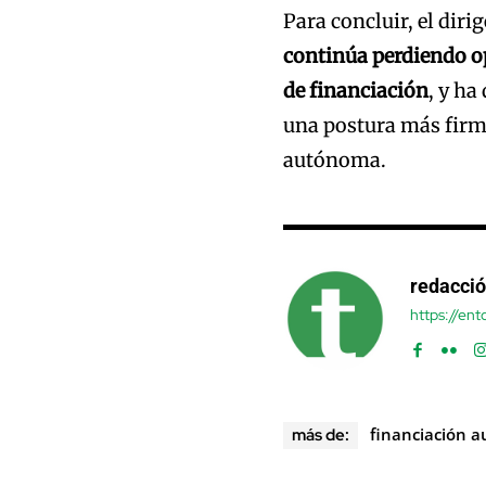
Para concluir, el dir
continúa perdiendo o
de financiación
, y ha
una postura más firme
autónoma.
redacci
https://en
financiación 
más de: