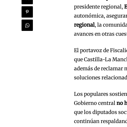
presidente regional,
E
autonómica, aseguran
regional
, la comunid
avances en otras cues
El portavoz de Fiscal
que Castilla-La Man
además de reclamar má
soluciones relacionada
Los populares sostien
Gobierno central
no h
que los diputados soc
continúan respaldando