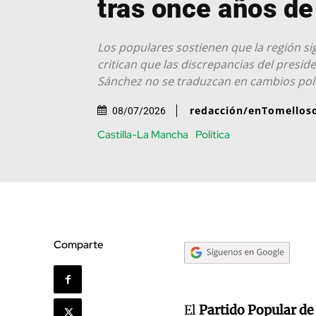
tras once años de
Los populares sostienen que la región sig
critican que las discrepancias del presid
Sánchez no se traduzcan en cambios polí
redacción/enTomellos
08/07/2026
Castilla-La Mancha
Política
Comparte
El
Partido Popular de