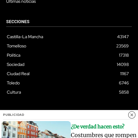
Últimas noticias
SECCIONES
Castilla-La Mancha
43147
Tomelloso
23569
Política
17318
Sociedad
14098
Ciudad Real
11167
Toledo
6746
Cultura
5858
PUBLICIDAD
© Quixoteus
¿De verdad hacen esto?
Costumbres que rompen