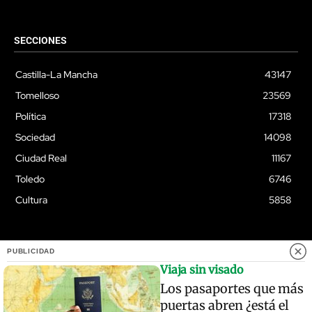
SECCIONES
Castilla-La Mancha
43147
Tomelloso
23569
Política
17318
Sociedad
14098
Ciudad Real
11167
Toledo
6746
Cultura
5858
PUBLICIDAD
© Quixoteus
Viaja sin visado
Los pasaportes que más
puertas abren ¿está el