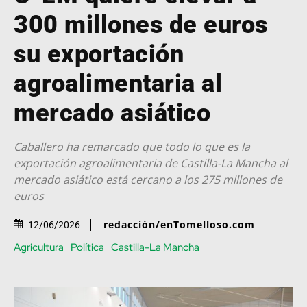
300 millones de euros
su exportación
agroalimentaria al
mercado asiático
Caballero ha remarcado que todo lo que es la
exportación agroalimentaria de Castilla-La Mancha al
mercado asiático está cercano a los 275 millones de
euros
redacción/enTomelloso.com
12/06/2026
Agricultura
Política
Castilla-La Mancha