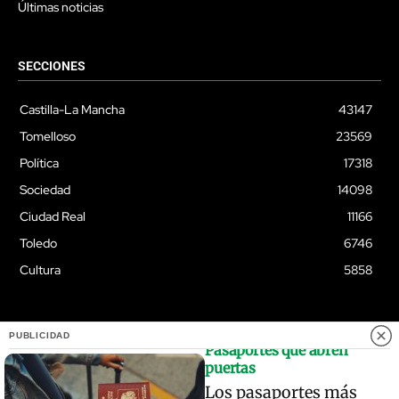
Últimas noticias
SECCIONES
Castilla-La Mancha
43147
Tomelloso
23569
Política
17318
Sociedad
14098
Ciudad Real
11166
Toledo
6746
Cultura
5858
PUBLICIDAD
Pasaportes que abren
© Quixoteus
puertas
Los pasaportes más