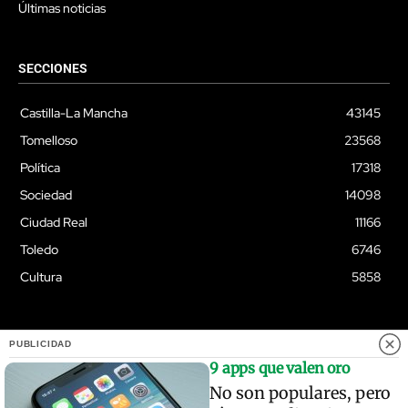
Últimas noticias
SECCIONES
Castilla-La Mancha
43145
Tomelloso
23568
Política
17318
Sociedad
14098
Ciudad Real
11166
Toledo
6746
Cultura
5858
PUBLICIDAD
© Quixoteus
9 apps que valen oro
No son populares, pero