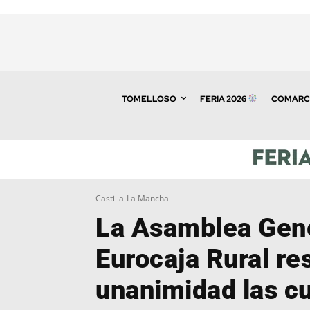
TOMELLOSO
FERIA 2026
COMARC
Castilla-La Mancha
La Asamblea Gene
Eurocaja Rural re
unanimidad las c