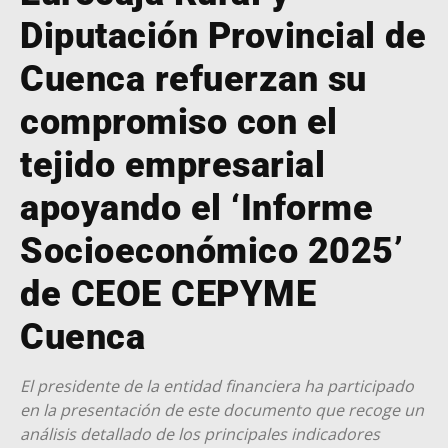
Diputación Provincial de
Cuenca refuerzan su
compromiso con el
tejido empresarial
apoyando el ‘Informe
Socioeconómico 2025’
de CEOE CEPYME
Cuenca
El presidente de la entidad financiera ha participado
en la presentación de este documento que recoge un
análisis detallado de los principales indicadores