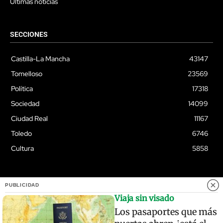
Últimas noticias
SECCIONES
Castilla-La Mancha
43147
Tomelloso
23569
Política
17318
Sociedad
14099
Ciudad Real
11167
Toledo
6746
Cultura
5858
PUBLICIDAD
© Quixoteus
Viaja sin visado
Los pasaportes que más