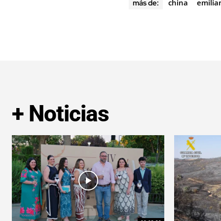
china
emilia
más de:
+ Noticias