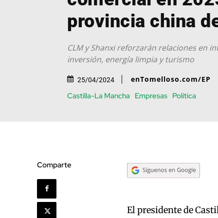
provincia china d
CLM y Shanxi reforzarán relaciones en i
inversión, energía limpia y turismo
enTomelloso.com/EP
25/04/2024
Castilla-La Mancha
Empresas
Política
Comparte
El presidente de Cast