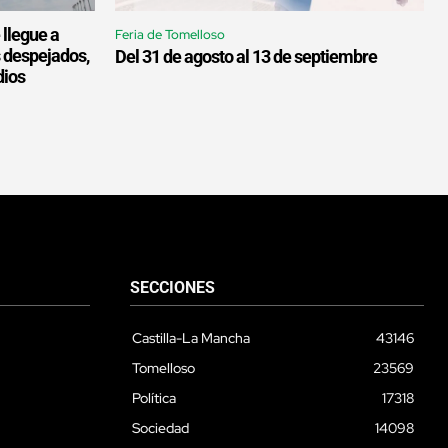
 llegue a
Feria de Tomelloso
s despejados,
Del 31 de agosto al 13 de septiembre
dios
SECCIONES
Castilla-La Mancha
43146
Tomelloso
23569
Política
17318
Sociedad
14098