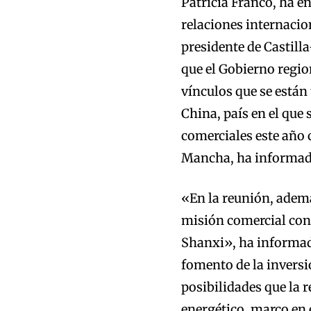
Patricia Franco, ha e
relaciones internacion
presidente de Castill
que el Gobierno regio
vínculos que se están
China, país en el que 
comerciales este año 
Mancha, ha informado
«En la reunión, adem
misión comercial con 
Shanxi», ha informado
fomento de la inversió
posibilidades que la r
energético, marco en 