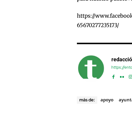
https://www.faceboo
65670277235173/
redacci
https://en
apoyo
ayunt
más de: