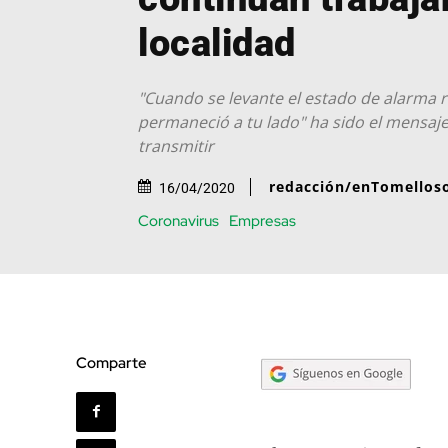
localidad
"Cuando se levante el estado de alarma 
permaneció a tu lado" ha sido el mensaj
transmitir
redacción/enTomellos
16/04/2020
Coronavirus
Empresas
Comparte