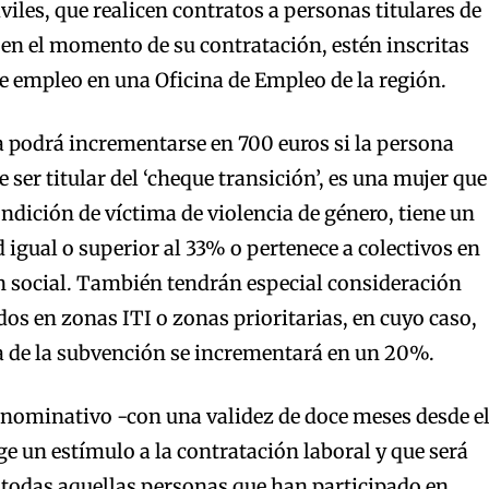
viles, que realicen contratos a personas titulares de
en el momento de su contratación, estén inscritas
empleo en una Oficina de Empleo de la región.
a podrá incrementarse en 700 euros si la persona
ser titular del ‘cheque transición’, es una mujer que
ondición de víctima de violencia de género, tiene un
 igual o superior al 33% o pertenece a colectivos en
n social. También tendrán especial consideración
dos en zonas ITI o zonas prioritarias, en cuyo caso,
a de la subvención se incrementará en un 20%.
o nominativo -con una validez de doce meses desde e
ge un estímulo a la contratación laboral y que será
 todas aquellas personas que han participado en