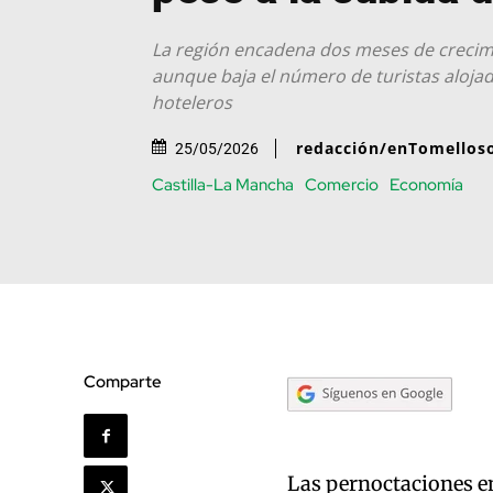
La región encadena dos meses de crecim
aunque baja el número de turistas alojad
hoteleros
redacción/enTomellos
25/05/2026
Castilla-La Mancha
Comercio
Economía
Comparte
Las pernoctaciones e