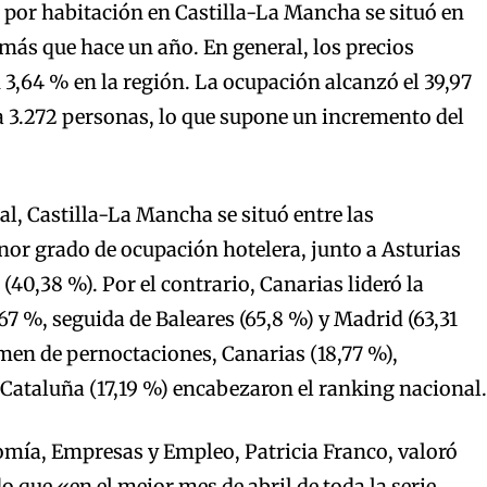
a por habitación en Castilla-La Mancha se situó en
 más que hace un año. En general, los precios
 3,64 % en la región. La ocupación alcanzó el 39,97
a 3.272 personas, lo que supone un incremento del
al, Castilla-La Mancha se situó entre las
r grado de ocupación hotelera, junto a Asturias
(40,38 %). Por el contrario, Canarias lideró la
7 %, seguida de Baleares (65,8 %) y Madrid (63,31
men de pernoctaciones, Canarias (18,77 %),
 Cataluña (17,19 %) encabezaron el ranking nacional.
omía, Empresas y Empleo, Patricia Franco, valoró
o que «en el mejor mes de abril de toda la serie