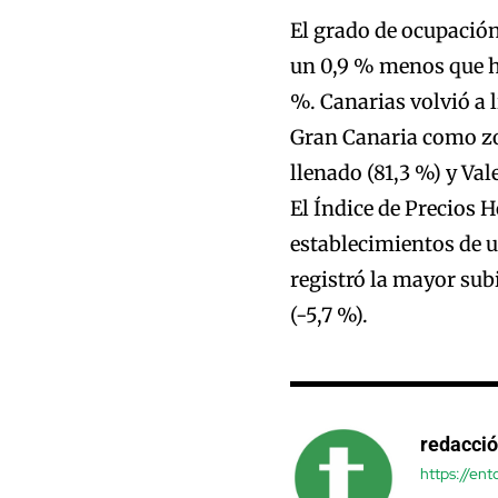
El grado de ocupación 
un 0,9 % menos que ha
%. Canarias volvió a l
Gran Canaria como zo
llenado (81,3 %) y Val
El Índice de Precios 
establecimientos de u
registró la mayor sub
(-5,7 %).
redacci
https://en