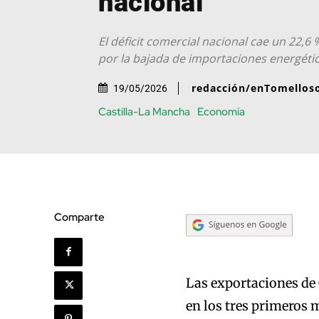
nacional
El déficit comercial nacional cae un 22,6 
por la bajada de importaciones energéti
redacción/enTomellos
19/05/2026
Castilla-La Mancha
Economía
Comparte
Las exportaciones de
en los tres primeros 