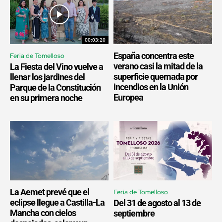
00:03:20
España concentra este
Feria de Tomelloso
verano casi la mitad de la
La Fiesta del Vino vuelve a
superficie quemada por
llenar los jardines del
incendios en la Unión
Parque de la Constitución
Europea
en su primera noche
La Aemet prevé que el
Feria de Tomelloso
eclipse llegue a Castilla-La
Del 31 de agosto al 13 de
Mancha con cielos
septiembre