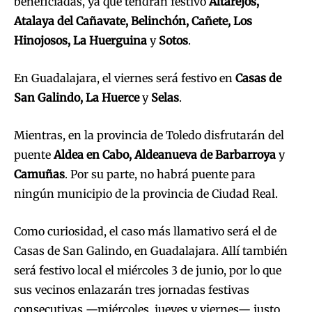
beneficiadas, ya que tendrán festivo
Altarejos,
Atalaya del Cañavate, Belinchón, Cañete, Los
Hinojosos, La Huerguina
y
Sotos
.
En Guadalajara, el viernes será festivo en
Casas de
San Galindo, La Huerce
y
Selas
.
Mientras, en la provincia de Toledo disfrutarán del
puente
Aldea en Cabo, Aldeanueva de Barbarroya
y
Camuñas
. Por su parte, no habrá puente para
ningún municipio de la provincia de Ciudad Real.
Como curiosidad, el caso más llamativo será el de
Casas de San Galindo, en Guadalajara. Allí también
será festivo local el miércoles 3 de junio, por lo que
sus vecinos enlazarán tres jornadas festivas
consecutivas —miércoles, jueves y viernes— justo