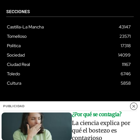
SECCIONES
Castilla-La Mancha
43147
Tomelloso
23571
Política
17318
Sociedad
14099
Ciudad Real
11167
Toledo
6746
Cultura
5858
PUBLICIDAD
© Quixoteus
¿Por qué se contagia?
La ciencia explica por
qué el bostezo es
contagioso